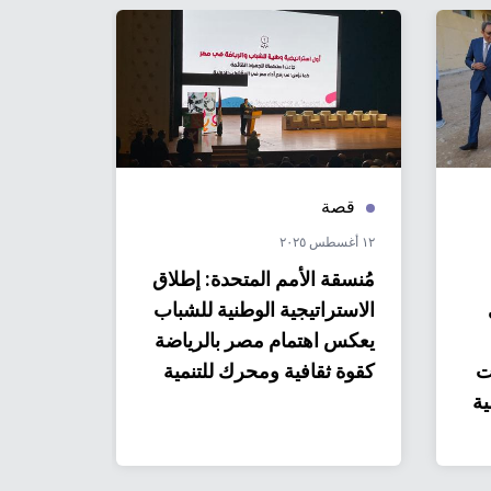
قصة
منشو
١٢ أغسطس ٢٠٢٥
٠٣ يوليو ٢٠٢٥
مُنسقة الأمم المتحدة: إطلاق
تقرير ا
الاستراتيجية الوطنية للشباب
الأمم ا
يعكس اهتمام مصر بالرياضة
مصر 2024
ت
كقوة ثقافية ومحرك للتنمية
ية