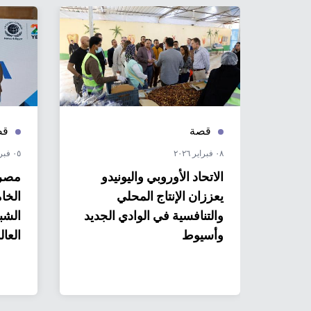
قصة
قص
٠٨ فبراير ٢٠٢٦
٠٥ فبراير ٢٠٢٦
ي:
الاتحاد الأوروبي واليونيدو
مصر.
 مصر
يعززان الإنتاج المحلي
الخا
 مصر
والتنافسية في الوادي الجديد
الشبك
لمدن
وأسيوط
العال