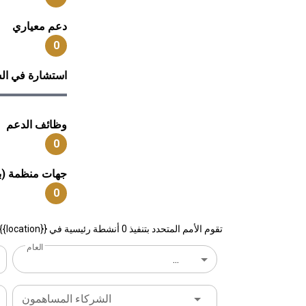
دعم معياري
0
استشارة في الس
وظائف الدعم
0
جهات منظمة (بم
0
تقوم الأمم المتحدد بتنفيذ 0 أنشطة رئيسية في {{location}} موقع في البلد
العام
...
الشركاء المساهمون