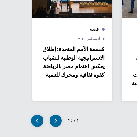
قصة
منشو
١٢ أغسطس ٢٠٢٥
٠٣ يوليو ٢٠٢٥
مُنسقة الأمم المتحدة: إطلاق
تقرير ا
الاستراتيجية الوطنية للشباب
الأمم ا
يعكس اهتمام مصر بالرياضة
مصر 2024
ت
كقوة ثقافية ومحرك للتنمية
ية
12
/
1