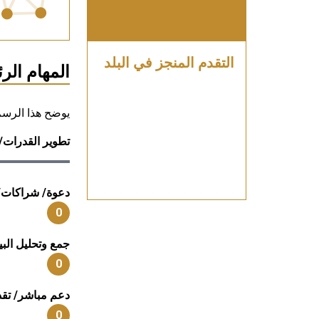
التقدم المنجز في البلد
المهام الر
يوضح هذا الرسم ا
تطوير القدرات/
دعوة/ شراكات/
0
جمع وتحليل البي
0
دعم مباشر/ تقد
0