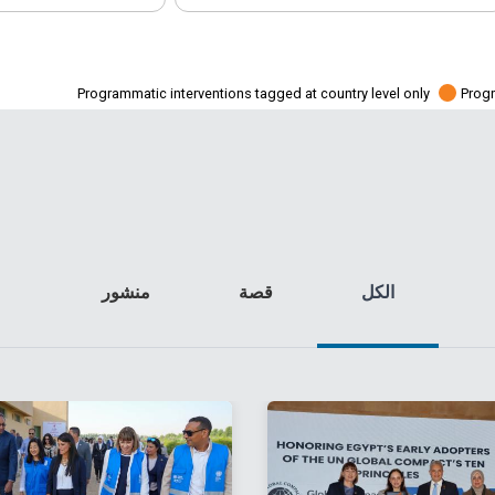
Programmatic interventions tagged at country level only
Progr
الكل
قصة
منشور