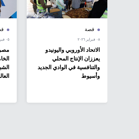
قصة
قص
٠٨ فبراير ٢٠٢٦
٠٥ فبراير ٢٠٢٦
ي:
الاتحاد الأوروبي واليونيدو
مصر.
 مصر
يعززان الإنتاج المحلي
الخا
 مصر
والتنافسية في الوادي الجديد
الشبك
لمدن
وأسيوط
العال